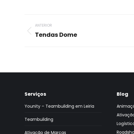
Project
ANTERIOR
navigation
Tendas Dome
Previous
project:
Serviços
Blog
Younity – Teambuilding em Leiria
Animaç
Ativaçã
Teambuilding
Logístic
Roadsh
Ativação de Marcas