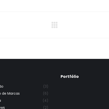
isto
isto
isto
isto
isto
Next
project:
Portfólio
ão
(3)
o de Marcas
(6)
a
(4)
ows
(2)