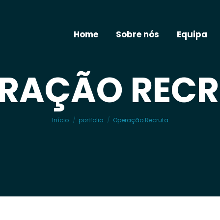
Home
Sobre nós
Equipa
RAÇÃO REC
Você está aqui:
Início
portfolio
Operação Recruta