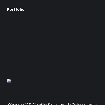
Portfólio
© Younity - 2021. AK - Aktive Kompanies, Lda. Todos os direitos