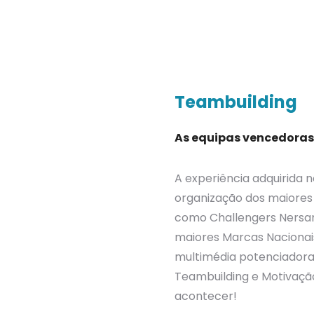
Teambuilding
As equipas vencedora
A experiência adquirida 
organização dos maiores
como Challengers Nersan
maiores Marcas Nacionai
multimédia potenciadoras
Teambuilding e Motivaçã
acontecer!