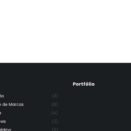
Portfólio
ão
(3)
o de Marcas
(6)
a
(4)
ows
(2)
lding
(5)