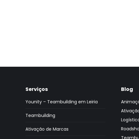
Ganha Num
Minuto
Serviços
Blog
Younity – Teambuilding em Leiria
Animaç
Ativaçã
Teambuilding
Logístic
Roadsh
Ativação de Marcas
Teambui